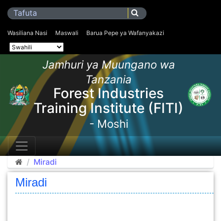
Wasiliana Nasi
Maswali
Barua Pepe ya Wafanyakazi
Jamhuri ya Muungano wa
Tanzania
Forest Industries
Training Institute (FITI)
- Moshi
Miradi
Miradi